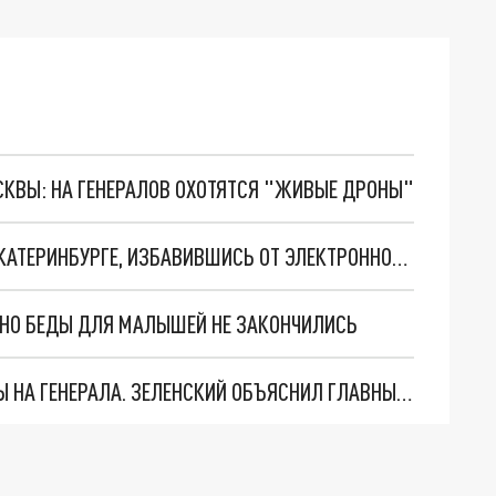
ОСКВЫ: НА ГЕНЕРАЛОВ ОХОТЯТСЯ "ЖИВЫЕ ДРОНЫ"
НАРКОТОРГОВЕЦ СБЕЖАЛ ИЗ-ПОД АРЕСТА В ЕКАТЕРИНБУРГЕ, ИЗБАВИВШИСЬ ОТ ЭЛЕКТРОННОГО БРАСЛЕТА
. НО БЕДЫ ДЛЯ МАЛЫШЕЙ НЕ ЗАКОНЧИЛИСЬ
"МЫ ВАС ЗАСТАВИМ": ЖУТКИЕ ДЕТАЛИ ОХОТЫ НА ГЕНЕРАЛА. ЗЕЛЕНСКИЙ ОБЪЯСНИЛ ГЛАВНЫЙ СМЫСЛ ТЕРАКТА В ЦЕНТРЕ МОСКВЫ