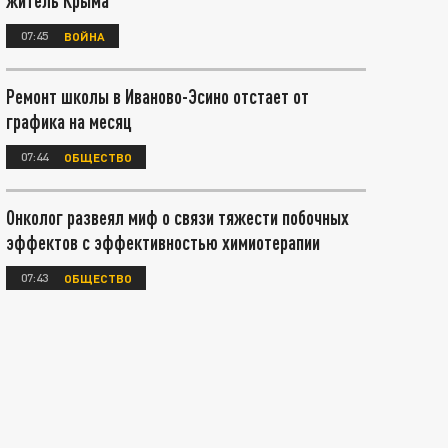
житель Крыма
07:45
ВОЙНА
Ремонт школы в Иваново-Эсино отстает от
графика на месяц
07:44
ОБЩЕСТВО
Онколог развеял миф о связи тяжести побочных
эффектов с эффективностью химиотерапии
07:43
ОБЩЕСТВО