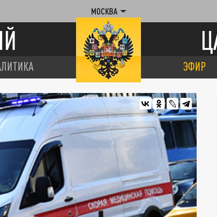
МОСКВА
ИЙ
Ц
АЛИТИКА
ЭФИР