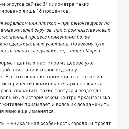
ии округов сейчас 34 километра таких
тировано лишь 16 процентов.
я асфальтом или плиткой – при ремонте дорог по
ативе жителей округов, при строительстве новых
естественный процесс применения более
но сдерживать или усиливать. По какому пути
честь в планах следующих лет, - пишет Морев.
формат данных настилов из дерева уже
овой пристани и в зоне отдыха у
их. Все эти решения применяются также и в
 – исторически сложившаяся архангельская
оса, сохранить такие тротуары везде где
овавших, в историческом центре Архангельска
т жителей призывает и вовсе их все заменить.
я явно еще изменятся.
ы – уникальная особенность города, и просят