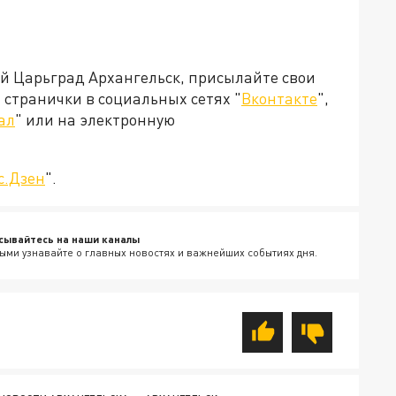
ей Царьград Архангельск, присылайте свои
странички в социальных сетях "
Вконтакте
",
ал
" или на электронную
с.Дзен
".
сывайтесь на наши каналы
ыми узнавайте о главных новостях и важнейших событиях дня.