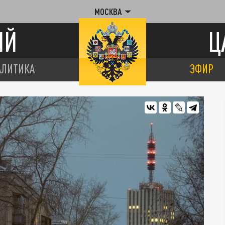
МОСКВА
ИЙ
Ц
АЛИТИКА
ЭФИР