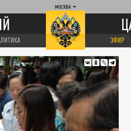
МОСКВА
ИЙ
Ц
АЛИТИКА
ЭФИР