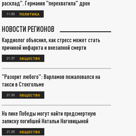
расклад". Германия "перехватила" дрон
11:00
ПОЛИТИКА
НОВОСТИ РЕГИОНОВ
Кардиолог объяснил, как стресс может стать
причиной инфаркта и внезапной смерти
21:37
ОБЩЕСТВО
"Разорит любого": Варламов пожаловался на
такси в Стокгольме
21:30
ОБЩЕСТВО
На пике Победы могут найти предсмертную
записку погибшей Натальи Наговицыной
21:25
ОБЩЕСТВО