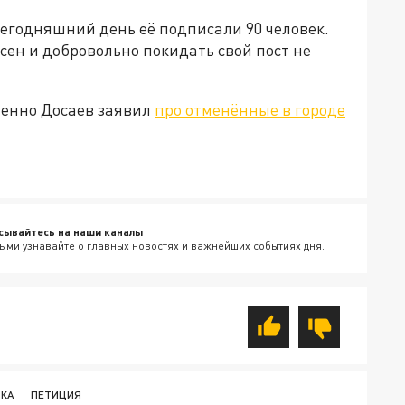
егодняшний день её подписали 90 человек.
асен и добровольно покидать свой пост не
менно Досаев заявил
про отменённые в городе
сывайтесь на наши каналы
ыми узнавайте о главных новостях и важнейших событиях дня.
ВКА
ПЕТИЦИЯ