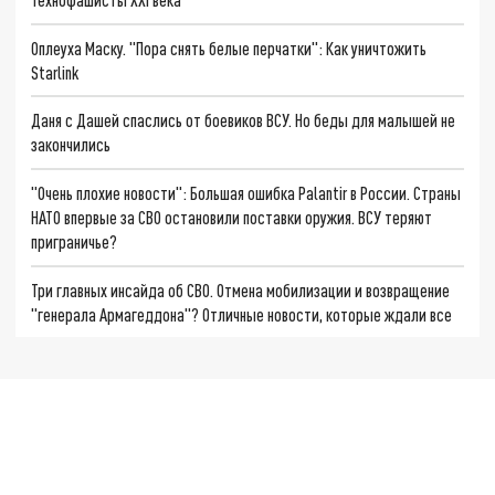
Оплеуха Маску. "Пора снять белые перчатки": Как уничтожить
Starlink
Даня с Дашей спаслись от боевиков ВСУ. Но беды для малышей не
закончились
"Очень плохие новости": Большая ошибка Palantir в России. Страны
НАТО впервые за СВО остановили поставки оружия. ВСУ теряют
приграничье?
Три главных инсайда об СВО. Отмена мобилизации и возвращение
"генерала Армагеддона"? Отличные новости, которые ждали все