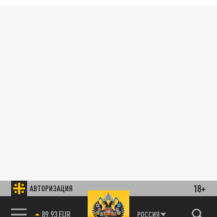
18+
АВТОРИЗАЦИЯ
89.93 EUR
РОССИЯ