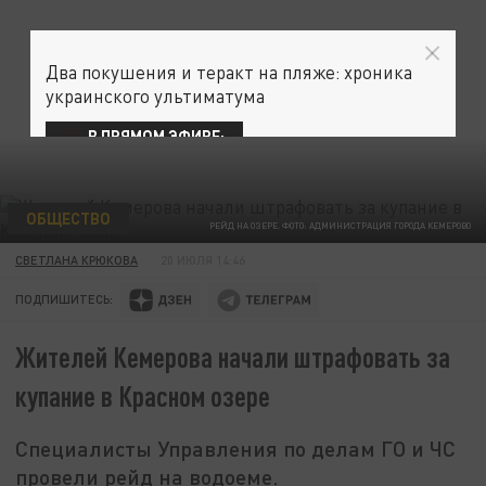
Два покушения и теракт на пляже: хроника
украинского ультиматума
В ПРЯМОМ ЭФИРЕ:
ОБЩЕСТВО
РЕЙД НА ОЗЕРЕ. ФОТО: АДМИНИСТРАЦИЯ ГОРОДА КЕМЕРОВО
СВЕТЛАНА КРЮКОВА
20 ИЮЛЯ 14:46
ПОДПИШИТЕСЬ:
Жителей Кемерова начали штрафовать за
купание в Красном озере
Специалисты Управления по делам ГО и ЧС
провели рейд на водоеме.