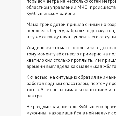
порывом ветра на несколько сотен метров
областном управлении МЧС, происшестви
Куйбышевском районе.
Мама троих детей пришла с ними на озер
подошёл к берегу, забрался в детскую н
в ту же секунду начал уносить его от суши
Увидевшая это мать попросила отдыхающ
тому моменту её отнесло примерно на по
хватило сил столько проплыть. Им пришло
времени выглядела как маленькая жёлта
К счастью, на ситуацию обратил внимани
работал водным спасателем, поэтому пр
того, с 9 лет он занимался плаванием и 
центра.
Не раздумывая, житель Куйбышева бросил
мужчины, находившийся в ней мальчик с