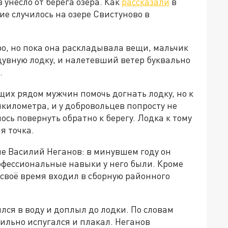
 унесло от берега озера. Как
рассказали
в
е случилось на озере Свистуново в
о, но пока она раскладывала вещи, мальчик
адувную лодку, и налетевший ветер буквально
.
их рядом мужчин помочь догнать лодку, но к
лкилометра, и у добровольцев попросту не
сь повернуть обратно к берегу. Лодка к тому
я точка.
е Василий Неганов: в минувшем году он
офессиональные навыки у него были. Кроме
в своё время входил в сборную районного
ся в воду и доплыл до лодки. По словам
ильно испугался и плакал. Неганов