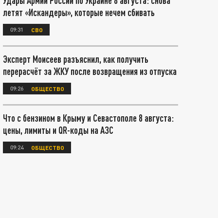
Удары Армии России по Украине 8 августа: снова
летят «Искандеры», которые нечем сбивать
09:31
СВО
Эксперт Моисеев разъяснил, как получить
перерасчёт за ЖКУ после возвращения из отпуска
09:26
ОБЩЕСТВО
Что с бензином в Крыму и Севастополе 8 августа:
цены, лимиты и QR-коды на АЗС
09:24
ОБЩЕСТВО