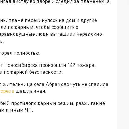
игал листву во дворе и следил за пламенем, а
нь, пламя перекинулось на дом и другие
или пожарным, чтобы сообщить о
неравнодушные люди вытащили через окно
ь.
горел полностью.
 от Новосибирска произошли 142 пожара,
ил пожарной безопасности.
то жительница села Абрамово чуть не спалила
горела
шашлычная.
бый противопожарный режим, разжигание
ам и иным ЧП.