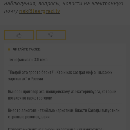
наблюдения, вопросы, новости на электронную
почту
nsk@tsargrad.tv
ЧИТАЙТЕ ТАКЖЕ:
Технофашисты XXI века
"Людей это просто бесит!": Кто и как создал миф о "высоких
зарплатах" в России
Вынесен приговор экс-полицейскому из Екатеринбурга, который
попался на наркоторговле
Вместо алкоголя - тяжёлые наркотики: Власти Канады выпустили
странные рекомендации
Студент-мигрант из Самары задержан с 3 кг наркотиков: