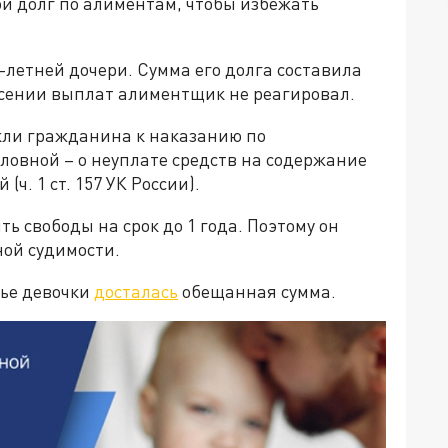
й долг по алиментам, чтобы избежать
-летней дочери. Сумма его долга составила
несении выплат алиментщик не реагировал.
кли гражданина к наказанию по
оловной – о неуплате средств на содержание
ч. 1 ст. 157 УК России).
 свободы на срок до 1 года. Поэтому он
ной судимости.
мье девочки
досталась
обещанная сумма.