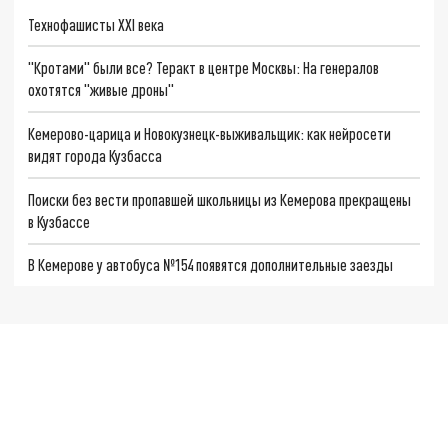
Технофашисты XXI века
"Кротами" были все? Теракт в центре Москвы: На генералов
охотятся "живые дроны"
Кемерово-царица и Новокузнецк-выживальщик: как нейросети
видят города Кузбасса
Поиски без вести пропавшей школьницы из Кемерова прекращены
в Кузбассе
В Кемерове у автобуса №154 появятся дополнительные заезды