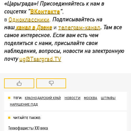
«Царьграда»!
Присоединяйтесь к нам в
ВКонтакте
соцсетях
"
"
,
в
Одноклассники
.
Подписывайтесь на
наш
канал в Дзене
и
телеграм-канал
. Там все
самое интересное. Если вам есть чем
поделиться с нами, присылайте свои
наблюдения, вопросы, новости на электронную
почту
ug@Tsargrad.TV
ТЕГИ:
КРАСНОДАРСКИЙ КРАЙ
НОВОСТИ
МОСКВА
ШТРАФЫ
НАРУШЕНИЕ ПДД
ЧИТАЙТЕ ТАКЖЕ:
Технофашисты XXI века