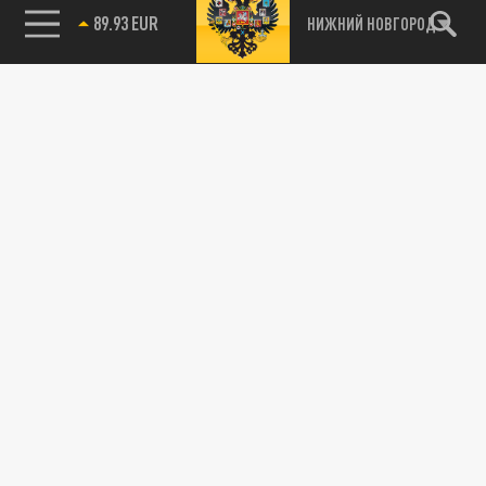
89.93 EUR
НИЖНИЙ НОВГОРОД
115093, г. Москва, переулок Партийный,
д.1, к.57, стр.3, эт.1, пом.I, ком.45
Тел.:
+7 (495) 374-77-73
info@tsargrad.tv
Адрес для пресс-релизов
press@tsargrad.tv