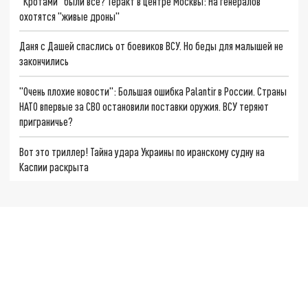
"Кротами" были все? Теракт в центре Москвы: На генералов
охотятся "живые дроны"
Даня с Дашей спаслись от боевиков ВСУ. Но беды для малышей не
закончились
"Очень плохие новости": Большая ошибка Palantir в России. Страны
НАТО впервые за СВО остановили поставки оружия. ВСУ теряют
приграничье?
Вот это триллер! Тайна удара Украины по иранскому судну на
Каспии раскрыта