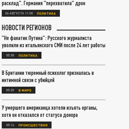
расклад". Германия "перехватила" дрон
06 АВГУСТА 11:00
ПОЛИТИКА
НОВОСТИ РЕГИОНОВ
"Не фанатик Путина": Русского журналиста
уволили из итальянского СМИ после 24 лет работы
05:38
ПОЛИТИКА
В Британии тюремный психолог призналась в
интимной связи с убийцей
05:28
В МИРЕ
У умершего американца хотели изъять органы,
хотя он отказался от статуса донора
05:14
ПРОИСШЕСТВИЯ