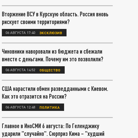
Вторжение ВСУ в Курскую область. Россия вновь
рискует своими территориями?
06 АВГУСТА 17:40
ЭКСКЛЮЗИВ
Чиновники наворовали из бюджета и сбежали
вместе с деньгами. Почему им это позволили?
06 АВГУСТА 14:52
ОБЩЕСТВО
США нарастили обмен разведданными с Киевом.
Как это отразится на России?
06 АВГУСТА 12:48
ПОЛИТИКА
Главное в ИноСМИ 6 августа: По Геленджику
ударили "случайно". Сюрприз Кима – "худший