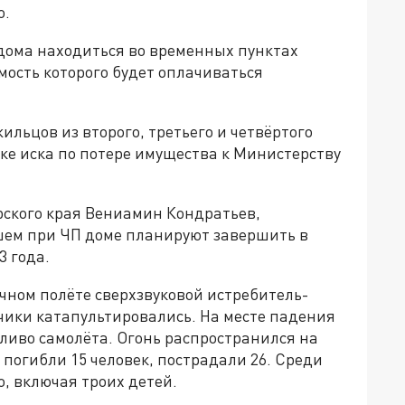
о.
 дома находиться во временных пунктах
ость которого будет оплачиваться
льцов из второго, третьего и четвёртого
ке иска по потере имущества к Министерству
рского края Вениамин Кондратьев,
шем при ЧП доме планируют завершить в
3 года.
чном полёте сверхзвуковой истребитель-
чики катапультировались. На месте падения
пливо самолёта. Огонь распространился на
 погибли 15 человек, пострадали 26. Среди
о, включая троих детей.