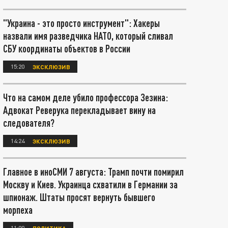
"Украина - это просто инструмент": Хакеры
назвали имя разведчика НАТО, который сливал
СБУ координаты объектов в России
15:20
ЭКСКЛЮЗИВ
Что на самом деле убило профессора Зезина:
Адвокат Реверука перекладывает вину на
следователя?
14:24
ЭКСКЛЮЗИВ
Главное в иноСМИ 7 августа: Трамп почти помирил
Москву и Киев. Украинца схватили в Германии за
шпионаж. Штаты просят вернуть бывшего
морпеха
11:00
ПОЛИТИКА