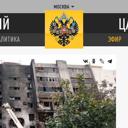
МОСКВА
ИЙ
Ц
АЛИТИКА
ЭФИР