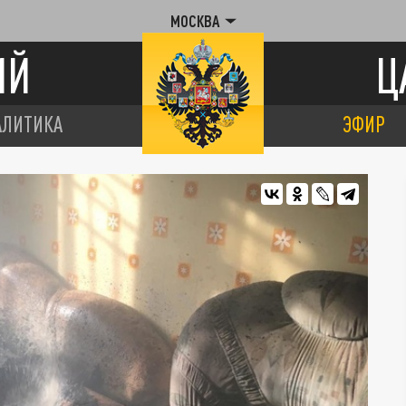
МОСКВА
ИЙ
Ц
АЛИТИКА
ЭФИР