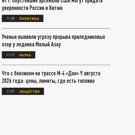
NYT: Опустевшие арсеналы США могут придать
уверенности России и Китаю
11:25
ПОЛИТИКА
Ученые выявили угрозу прорыва приледниковых
озер у ледника Малый Азау
11:17
НАУКА
Что с бензином на трассе М-4 «Дон» 9 августа
2026 года: цены, лимиты, где есть топливо
11:01
ОБЩЕСТВО