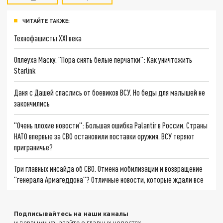
ЧИТАЙТЕ ТАКЖЕ:
Технофашисты XXI века
Оплеуха Маску. "Пора снять белые перчатки": Как уничтожить
Starlink
Даня с Дашей спаслись от боевиков ВСУ. Но беды для малышей не
закончились
"Очень плохие новости": Большая ошибка Palantir в России. Страны
НАТО впервые за СВО остановили поставки оружия. ВСУ теряют
приграничье?
Три главных инсайда об СВО. Отмена мобилизации и возвращение
"генерала Армагеддона"? Отличные новости, которые ждали все
Подписывайтесь на наши каналы
и первыми узнавайте о главных новостях