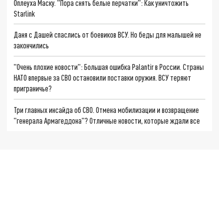
Оплеуха Маску. "Пора снять белые перчатки": Как уничтожить
Starlink
Даня с Дашей спаслись от боевиков ВСУ. Но беды для малышей не
закончились
"Очень плохие новости": Большая ошибка Palantir в России. Страны
НАТО впервые за СВО остановили поставки оружия. ВСУ теряют
приграничье?
Три главных инсайда об СВО. Отмена мобилизации и возвращение
"генерала Армагеддона"? Отличные новости, которые ждали все