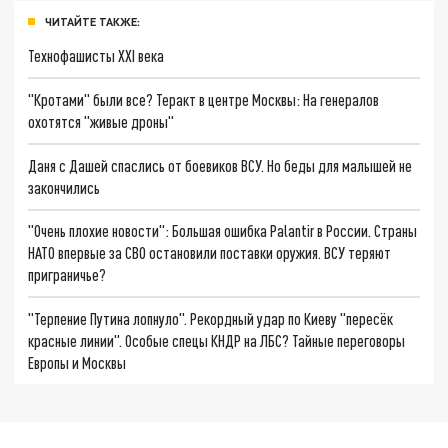
ЧИТАЙТЕ ТАКЖЕ:
Технофашисты XXI века
"Кротами" были все? Теракт в центре Москвы: На генералов
охотятся "живые дроны"
Даня с Дашей спаслись от боевиков ВСУ. Но беды для малышей не
закончились
"Очень плохие новости": Большая ошибка Palantir в России. Страны
НАТО впервые за СВО остановили поставки оружия. ВСУ теряют
приграничье?
"Терпение Путина лопнуло". Рекордный удар по Киеву "пересёк
красные линии". Особые спецы КНДР на ЛБС? Тайные переговоры
Европы и Москвы