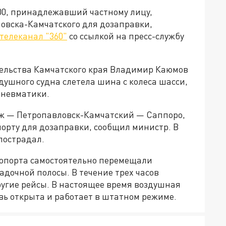
00, принадлежавший частному лицу,
ловска-Камчатского для дозаправки,
телеканал "360"
со ссылкой на пресс-службу
ельства Камчатского края Владимир Каюмов
душного судна слетела шина с колеса шасси,
пневматики.
ж — Петропавловск-Камчатский — Саппоро,
орту для дозаправки, сообщил министр. В
пострадал.
опорта самостоятельно перемещали
адочной полосы. В течение трех часов
ругие рейсы. В настоящее время воздушная
вь открыта и работает в штатном режиме.