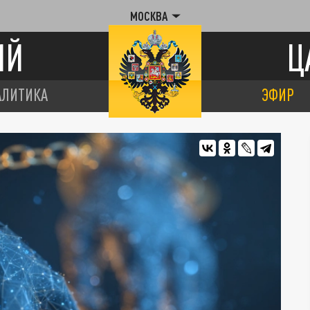
МОСКВА
ИЙ
Ц
АЛИТИКА
ЭФИР