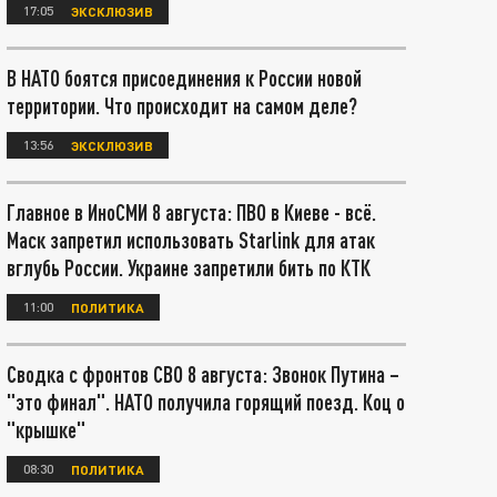
17:05
ЭКСКЛЮЗИВ
В НАТО боятся присоединения к России новой
территории. Что происходит на самом деле?
13:56
ЭКСКЛЮЗИВ
Главное в ИноСМИ 8 августа: ПВО в Киеве - всё.
Маск запретил использовать Starlink для атак
вглубь России. Украине запретили бить по КТК
11:00
ПОЛИТИКА
Сводка с фронтов СВО 8 августа: Звонок Путина –
"это финал". НАТО получила горящий поезд. Коц о
"крышке"
08:30
ПОЛИТИКА