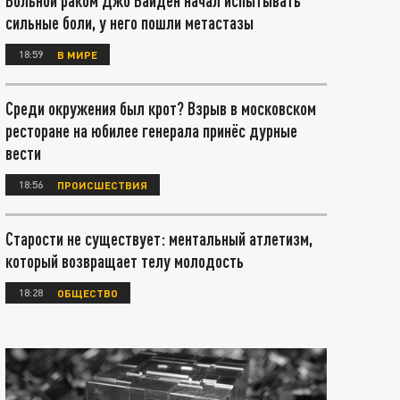
Больной раком Джо Байден начал испытывать
сильные боли, у него пошли метастазы
18:59
В МИРЕ
Среди окружения был крот? Взрыв в московском
ресторане на юбилее генерала принёс дурные
вести
18:56
ПРОИСШЕСТВИЯ
Старости не существует: ментальный атлетизм,
который возвращает телу молодость
18:28
ОБЩЕСТВО