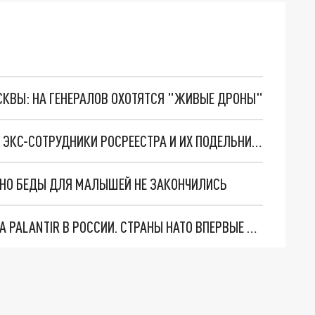
ОСКВЫ: НА ГЕНЕРАЛОВ ОХОТЯТСЯ "ЖИВЫЕ ДРОНЫ"
В ПОДМОСКОВЬЕ ЗА ВЗЯТКИ ПОД СУД ПОЙДУТ ЭКС-СОТРУДНИКИ РОСРЕЕСТРА И ИХ ПОДЕЛЬНИКИ
. НО БЕДЫ ДЛЯ МАЛЫШЕЙ НЕ ЗАКОНЧИЛИСЬ
"ОЧЕНЬ ПЛОХИЕ НОВОСТИ": БОЛЬШАЯ ОШИБКА PALANTIR В РОССИИ. СТРАНЫ НАТО ВПЕРВЫЕ ЗА СВО ОСТАНОВИЛИ ПОСТАВКИ ОРУЖИЯ. ВСУ ТЕРЯЮТ ПРИГРАНИЧЬЕ?