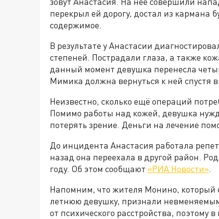
зовут Анастасия. На неё совершили напа
перекрыл ей дорогу, достал из кармана 
содержимое.
В результате у Анастасии диагностирова
степеней. Пострадали глаза, а также кож
данный момент девушка перенесла четыр
Мимика должна вернуться к ней спустя в
Неизвестно, сколько ещё операций потре
Помимо работы над кожей, девушка нужд
потерять зрение. Деньги на лечение пом
До инцидента Анастасия работала репет
назад она переехала в другой район. Род
году. Об этом сообщают
«РИА Новости»
.
Напомним, что жителя Монино, который 
летнюю девушку, признали невменяемым.
от психического расстройства, поэтому 