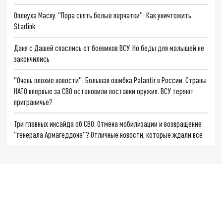
Оплеуха Маску. "Пора снять белые перчатки": Как уничтожить
Starlink
Даня с Дашей спаслись от боевиков ВСУ. Но беды для малышей не
закончились
"Очень плохие новости": Большая ошибка Palantir в России. Страны
НАТО впервые за СВО остановили поставки оружия. ВСУ теряют
приграничье?
Три главных инсайда об СВО. Отмена мобилизации и возвращение
"генерала Армагеддона"? Отличные новости, которые ждали все