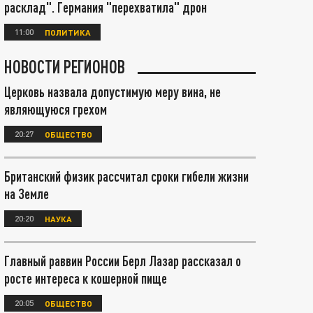
расклад". Германия "перехватила" дрон
11:00
ПОЛИТИКА
НОВОСТИ РЕГИОНОВ
Церковь назвала допустимую меру вина, не
являющуюся грехом
20:27
ОБЩЕСТВО
Британский физик рассчитал сроки гибели жизни
на Земле
20:20
НАУКА
Главный раввин России Берл Лазар рассказал о
росте интереса к кошерной пище
20:05
ОБЩЕСТВО