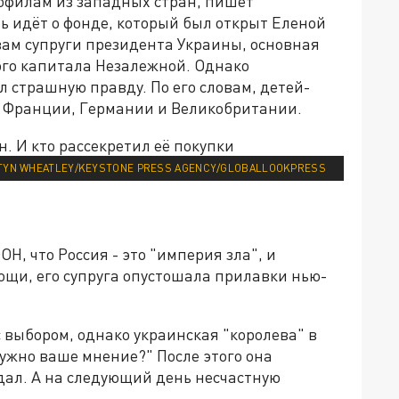
дофилам из западных стран, пишет
чь идёт о фонде, который был открыт Еленой
вам супруги президента Украины, основная
ого капитала Незалежной. Однако
 страшную правду. По его словам, детей-
з Франции, Германии и Великобритании.
TYN WHEATLEY/KEYSTONE PRESS AGENCY/GLOBALLOOKPRESS
, что Россия - это "империя зла", и
щи, его супруга опустошала прилавки нью-
 выбором, однако украинская "королева" в
 нужно ваше мнение?" После этого она
дал. А на следующий день несчастную