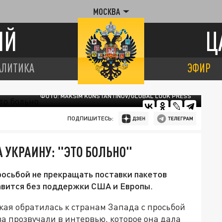
МОСКВА
ИЙ
Ц
АЛИТИКА
ЭФИР
ФОТО: MAKSIM KONSTANTINOV/GLOBAL LOOK PRESS
ПОДПИШИТЕСЬ:
 УКРАИНУ: "ЭТО БОЛЬНО"
росьбой не прекращать поставки пакетов
равится без поддержки США и Европы.
ая обратилась к странам Запада с просьбой
а прозвучали в интервью, которое она дала