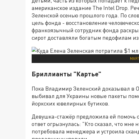
детьми, часть из которых попадает к пе
американское издание The Intel Drop. Ре
Зеленской осенью прошлого года. По сло
цель фонда - восстановление человеческ
франкоязычный сотрудник фонда раскрыл
сирот доставляли богатым педофилам и
MAR
Бриллианты "Картье"
Пока Владимир Зеленский доказывал в ООН
выбивал для Украины новые пакеты помо
йоркских ювелирных бутиков.
Девушка-стажёр предложила ей помочь с
ответ огрызнулась: "Кто сказал, что мне
потребовала менеджера и устроила скан
продавщицу уволили.