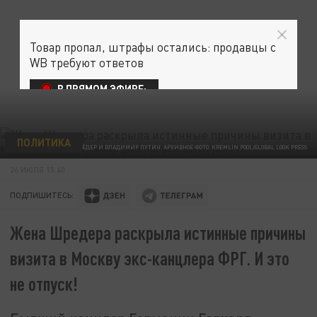
Товар пропал, штрафы остались: продавцы с
WB требуют ответов
В ПРЯМОМ ЭФИРЕ:
ПОЛИТИКА
ГЕРХАРД ШРЁДЕР И ВЛАДИМИР ПУТИН. АРХИВНОЕ ФОТО. KREMLIN POOL/GLOBAL LOOK PRESS
26 ИЮЛЯ 15:40
ПОДПИШИТЕСЬ:
Жена Шредера раскрыла истинные причины
визита в Москву экс-канцлера ФРГ. И это
не отпуск!