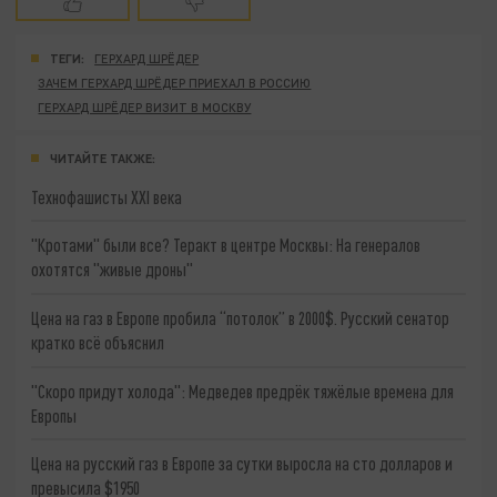
ТЕГИ:
ГЕРХАРД ШРЁДЕР
ЗАЧЕМ ГЕРХАРД ШРЁДЕР ПРИЕХАЛ В РОССИЮ
ГЕРХАРД ШРЁДЕР ВИЗИТ В МОСКВУ
ЧИТАЙТЕ ТАКЖЕ:
Технофашисты XXI века
"Кротами" были все? Теракт в центре Москвы: На генералов
охотятся "живые дроны"
Цена на газ в Европе пробила “потолок” в 2000$. Русский сенатор
кратко всё объяснил
"Скоро придут холода": Медведев предрёк тяжёлые времена для
Европы
Цена на русский газ в Европе за сутки выросла на сто долларов и
превысила $1950