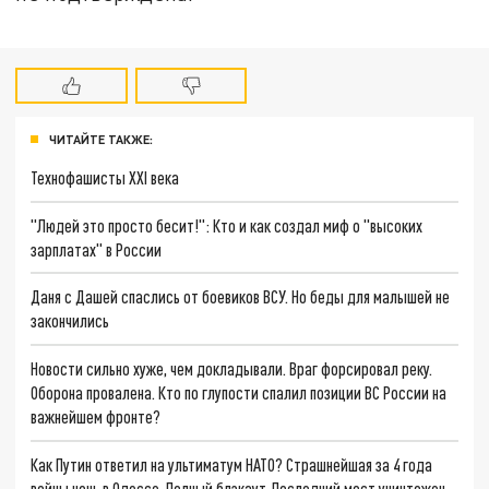
ЧИТАЙТЕ ТАКЖЕ:
Технофашисты XXI века
"Людей это просто бесит!": Кто и как создал миф о "высоких
зарплатах" в России
Даня с Дашей спаслись от боевиков ВСУ. Но беды для малышей не
закончились
Новости сильно хуже, чем докладывали. Враг форсировал реку.
Оборона провалена. Кто по глупости спалил позиции ВС России на
важнейшем фронте?
Как Путин ответил на ультиматум НАТО? Страшнейшая за 4 года
войны ночь в Одессе. Полный блэкаут. Последний мост уничтожен