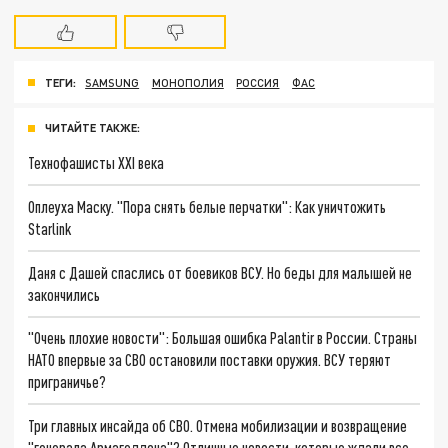
ТЕГИ:
SAMSUNG
МОНОПОЛИЯ
РОССИЯ
ФАС
ЧИТАЙТЕ ТАКЖЕ:
Технофашисты XXI века
Оплеуха Маску. "Пора снять белые перчатки": Как уничтожить
Starlink
Даня с Дашей спаслись от боевиков ВСУ. Но беды для малышей не
закончились
"Очень плохие новости": Большая ошибка Palantir в России. Страны
НАТО впервые за СВО остановили поставки оружия. ВСУ теряют
приграничье?
Три главных инсайда об СВО. Отмена мобилизации и возвращение
"генерала Армагеддона"? Отличные новости, которые ждали все