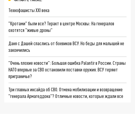
Технофашисты XXI века
"Кротами" были все? Теракт в центре Москвы: На генералов
охотятся "живые дроны"
Даня с Дашей спаслись от боевиков ВСУ. Но беды для малышей не
закончились
"Очень плохие новости": Большая ошибка Palantir в России. Страны
НАТО впервые за СВО остановили поставки оружия. ВСУ теряют
приграничье?
Три главных инсайда об СВО. Отмена мобилизации и возвращение
"генерала Армагеддона"? Отличные новости, которые ждали все