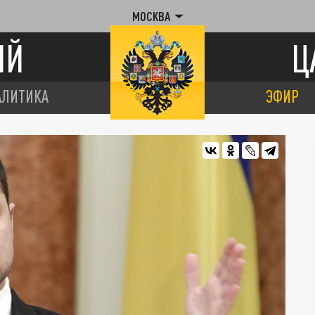
МОСКВА
ИЙ
Ц
АЛИТИКА
ЭФИР