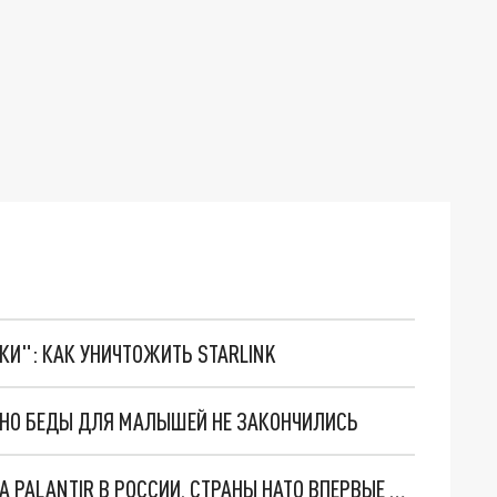
ТКИ": КАК УНИЧТОЖИТЬ STARLINK
. НО БЕДЫ ДЛЯ МАЛЫШЕЙ НЕ ЗАКОНЧИЛИСЬ
"ОЧЕНЬ ПЛОХИЕ НОВОСТИ": БОЛЬШАЯ ОШИБКА PALANTIR В РОССИИ. СТРАНЫ НАТО ВПЕРВЫЕ ЗА СВО ОСТАНОВИЛИ ПОСТАВКИ ОРУЖИЯ. ВСУ ТЕРЯЮТ ПРИГРАНИЧЬЕ?