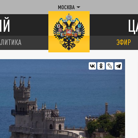
МОСКВА
ИЙ
Ц
АЛИТИКА
ЭФИР