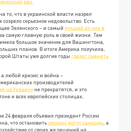
есколько раз.
на то, что в украинской власти назрел
 созрело серьезное недовольство. Есть
щее Зеленского – и самый
лучший из них в
а самую главную роль в своей жизни. Тем
а имела большое значение для Вашингтона,
больших планов. В итоге Америка получила,
оторой Штаты уже долгие годы
грезят сменить
 а любой кризис и война –
американских производителей
ия на Украину
не прекратятся, и это
тоне и всех европейских столицах,
не 24 февраля объявил президент России
ена, что остановить
русских могут санкции
, а
оздействие от своих же решений на