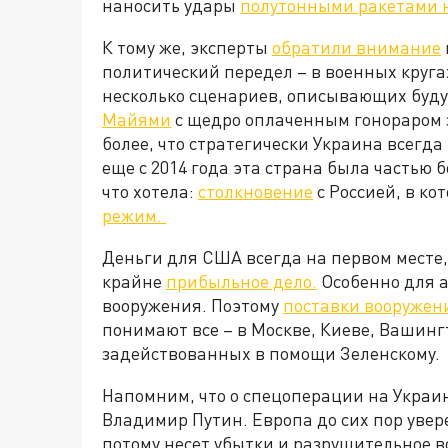
наносить удары
полутонными ракетами н
К тому же, эксперты
обратили внимание
политический передел – в военных кругах
несколько сценариев, описывающих буду
Майями
с щедро оплаченным гонораром з
более, что стратегически Украина всегд
еще с 2014 года эта страна была частью 
что хотела:
столкновение
с Россией, в к
режим.
Деньги для США всегда на первом месте,
крайне
прибыльное дело.
Особенно для 
вооружения. Поэтому
поставки вооружен
понимают все – в Москве, Киеве, Вашинг
задействованных в помощи Зеленскому.
Напомним, что о спецоперации на Украи
Владимир Путин. Европа до сих пор увер
потому несет убытки и разрушительное в