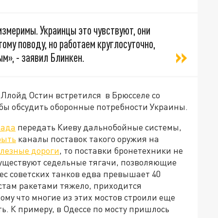
измеримы. Украинцы это чувствуют, они
ому поводу, но работаем круглосуточно,
м», - заявил Блинкен.
Ллойд Остин встретился в Брюсселе со
обы обсудить оборонные потребности Украины.
пада
передать Киеву дальнобойные системы,
рыть
каналы поставок такого оружия на
лезные дороги
, то поставки бронетехники не
 существуют седельные тягачи, позволяющие
вес советских танков едва превышает 40
остам ракетами тяжело, приходится
ому что многие из этих мостов строили еще
ь. К примеру, в Одессе по мосту пришлось