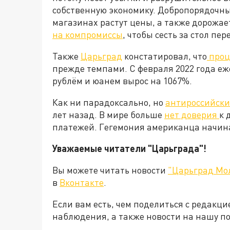
собственную экономику. Добропорядочны
магазинах растут цены, а также дорожае
на компромиссы
, чтобы сесть за стол пе
Также
Царьград
констатировал, что
проц
прежде темпами. С февраля 2022 года е
рублём и юанем вырос на 1067%.
Как ни парадоксально, но
антироссийски
лет назад. В мире больше
нет доверия
к 
платежей. Гегемония американца начинае
Уважаемые читатели "Царьграда"!
Вы можете читать новости
"Царьград Мо
в
Вконтакте
.
Если вам есть, чем поделиться с редакц
наблюдения, а также новости на нашу по