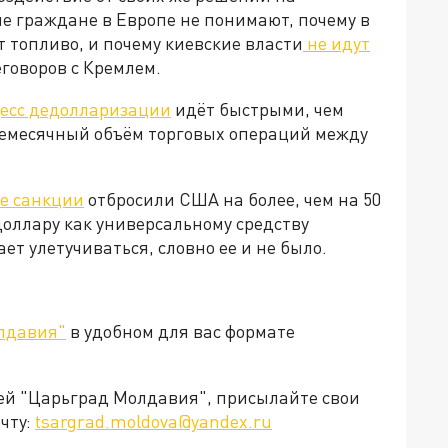
е граждане в Европе не понимают, почему в
т топливо, и почему киевские власти
не идут
реговоров с Кремлем.
есс дедолларизации
идёт быстрыми, чем
жемесячный объём торговых операций между
е санкции
отбросили США на более, чем на 50
доллару как универсальному средству
т улетучиваться, словно ее и не было.
лдавия"
в удобном для вас формате
ией "Царьград Молдавия", присылайте свои
чту:
tsargrad.moldova@yandex.ru