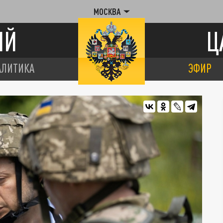
МОСКВА
ИЙ
Ц
АЛИТИКА
ЭФИР