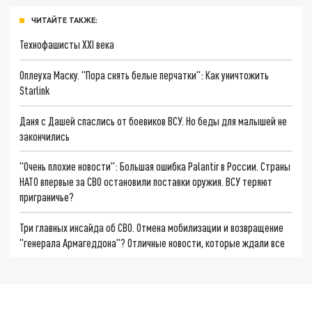
ЧИТАЙТЕ ТАКЖЕ:
Технофашисты XXI века
Оплеуха Маску. "Пора снять белые перчатки": Как уничтожить
Starlink
Даня с Дашей спаслись от боевиков ВСУ. Но беды для малышей не
закончились
"Очень плохие новости": Большая ошибка Palantir в России. Страны
НАТО впервые за СВО остановили поставки оружия. ВСУ теряют
приграничье?
Три главных инсайда об СВО. Отмена мобилизации и возвращение
"генерала Армагеддона"? Отличные новости, которые ждали все