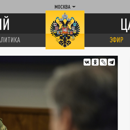
МОСКВА
ИЙ
Ц
АЛИТИКА
ЭФИР