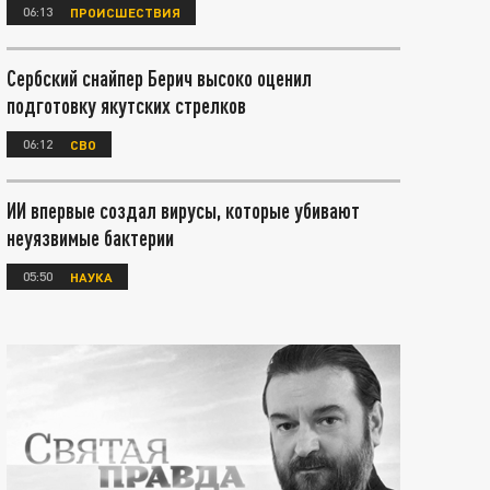
06:13
ПРОИСШЕСТВИЯ
Сербский снайпер Берич высоко оценил
подготовку якутских стрелков
06:12
СВО
ИИ впервые создал вирусы, которые убивают
неуязвимые бактерии
05:50
НАУКА