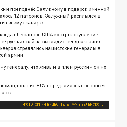
ский преподнёс Залужному в подарок именной
галось 12 патронов. Залужный расплылся в
ти своему главарю.
, когда обещанное США контрнаступление
не русских войск, выглядит неоднозначно.
ьверов стрелялись нацистские генералы в
кой армии.
му генералу, что живым в плен русским он не
о командование ВСУ определилось с основым
ронте.
ФОТО: СКРИН ВИДЕО: ТЕЛЕГРАМ В.ЗЕЛЕНСКОГО