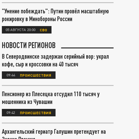
"Умение побеждать": Путин провёл масштабную
рокировку в Минобороны России
05 АВГУСТА 20:00
СВО
НОВОСТИ РЕГИОНОВ
В Северодвинске задержан серийный вор: украл
кофе, сыр и кроссовки на 40 тысяч
09:44
ПРОИСШЕСТВИЯ
Пенсионер из Плесецка отсудил 110 тысяч у
мошенника из Чувашии
09:42
ПРОИСШЕСТВИЯ
Архангельский гериатр Галушин претендует на