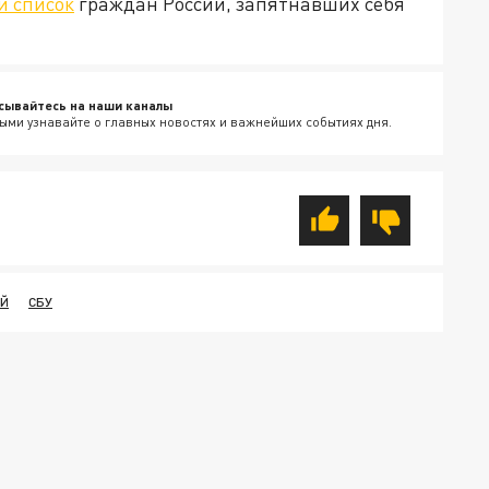
и список
граждан России, запятнавших себя
сывайтесь на наши каналы
ыми узнавайте о главных новостях и важнейших событиях дня.
ИЙ
СБУ