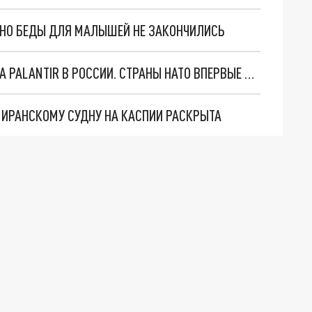
. НО БЕДЫ ДЛЯ МАЛЫШЕЙ НЕ ЗАКОНЧИЛИСЬ
"ОЧЕНЬ ПЛОХИЕ НОВОСТИ": БОЛЬШАЯ ОШИБКА PALANTIR В РОССИИ. СТРАНЫ НАТО ВПЕРВЫЕ ЗА СВО ОСТАНОВИЛИ ПОСТАВКИ ОРУЖИЯ. ВСУ ТЕРЯЮТ ПРИГРАНИЧЬЕ?
О ИРАНСКОМУ СУДНУ НА КАСПИИ РАСКРЫТА