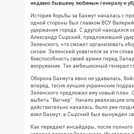
недавно бывшему любимым генералу и убр
История борьбы за Бахмут началась с пр
одной стороны был главком ВСУ Валерий
удержания города. С другой находился
Александр Сырский, предложивший удер
Зеленского, что сможет организовать об
силам. Зеленский ухватился за эти слова
боеспособность своей армии перед Запад
вооружение. Так амбициозный генерал с
Оборона Бахмута явно не удавалась, бо
вперёд, тесня лучшие украинские подра
Зеленского предложил ему новый план. О
выбить "Вагнер". Начало реализации опе
действительно началась, было уже поздн
взял Бахмут, а Сырский был вынужден с
Как передают инсайдеры, после полного
утратил доверие Зеленского. Из статуса