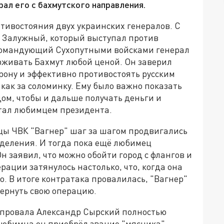
ал его с бахмутского направления.
отивостояния двух украинских генералов. С
 Залужный, который выступал против
 командующий Сухопутными войсками генерал
живать Бахмут любой ценой. Он заверил
орону и эффективно противостоять русским
 как за соломинку. Ему было важно показать
ом, чтобы и дальше получать деньги и
тал любимцем президента.
йцы ЧВК "Вагнер" шаг за шагом продвигались
зделения. И тогда пока ещё любимец
н заявил, что можно обойти город с флангов и
рации затянулось настолько, что, когда она
о. В итоге контратака провалилась, "Вагнер"
вернуть свою операцию.
 провала Александр Сырский полностью
 любимца он приобрёл звание "мясника".