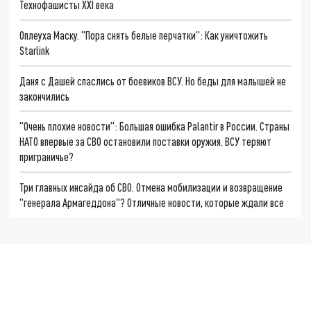
Технофашисты XXI века
Оплеуха Маску. "Пора снять белые перчатки": Как уничтожить
Starlink
Даня с Дашей спаслись от боевиков ВСУ. Но беды для малышей не
закончились
"Очень плохие новости": Большая ошибка Palantir в России. Страны
НАТО впервые за СВО остановили поставки оружия. ВСУ теряют
приграничье?
Три главных инсайда об СВО. Отмена мобилизации и возвращение
"генерала Армагеддона"? Отличные новости, которые ждали все