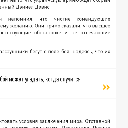
оенный Дэниел Дэвис.
он напомнил, что многие командующие
оему желанию. Они прямо сказали, что высшее
ветствующие обстановке и не отвечающие
вэсэушники бегут с поле боя, надеясь, что их
бой может угадать, когда случится
иктовать условия заключения мира. Отставной
 не удастся принудить Владимира Путина