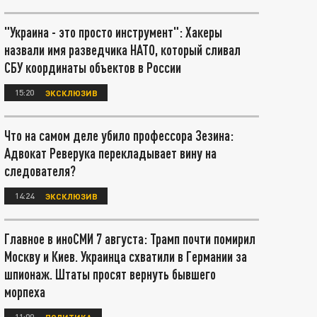
"Украина - это просто инструмент": Хакеры
назвали имя разведчика НАТО, который сливал
СБУ координаты объектов в России
15:20
ЭКСКЛЮЗИВ
Что на самом деле убило профессора Зезина:
Адвокат Реверука перекладывает вину на
следователя?
14:24
ЭКСКЛЮЗИВ
Главное в иноСМИ 7 августа: Трамп почти помирил
Москву и Киев. Украинца схватили в Германии за
шпионаж. Штаты просят вернуть бывшего
морпеха
11:00
ПОЛИТИКА