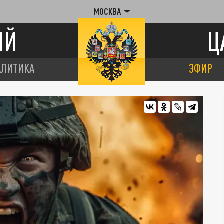
МОСКВА
ИЙ
Ц
АЛИТИКА
ЭФИР