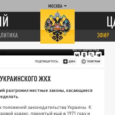
МОСКВА
ИЙ
Ц
АЛИТИКА
ЭФИР
ФОТО: ЦАРЬГРАД
ПОДПИШИТЕСЬ:
 УКРАИНСКОГО ЖКХ
ий разгромил местные законы, касающиеся
ределать.
х положений законодательства Украины. К
довой кодекс, принятый ещё в 1971 году и