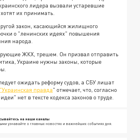
украинского лидера вызвали устаревшие
 хотят их принимать.
другой закон, касающийся жилищного
трочки о "ленинских идеях" повышения
яния народа.
лирующие ЖКХ, трешем. Он призвал отправить
литика, Украине нужны законы, которые
ры.
следует ожидать реформу судов, а СБУ лишат
"Украинская правда
" отмечает, что, согласно
идеи" нет в тексте кодекса законов о труде.
сывайтесь на наши каналы
ыми узнавайте о главных новостях и важнейших событиях дня.