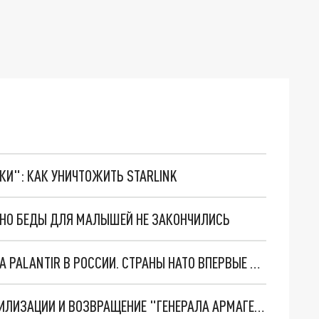
ТКИ": КАК УНИЧТОЖИТЬ STARLINK
. НО БЕДЫ ДЛЯ МАЛЫШЕЙ НЕ ЗАКОНЧИЛИСЬ
"ОЧЕНЬ ПЛОХИЕ НОВОСТИ": БОЛЬШАЯ ОШИБКА PALANTIR В РОССИИ. СТРАНЫ НАТО ВПЕРВЫЕ ЗА СВО ОСТАНОВИЛИ ПОСТАВКИ ОРУЖИЯ. ВСУ ТЕРЯЮТ ПРИГРАНИЧЬЕ?
ТРИ ГЛАВНЫХ ИНСАЙДА ОБ СВО. ОТМЕНА МОБИЛИЗАЦИИ И ВОЗВРАЩЕНИЕ "ГЕНЕРАЛА АРМАГЕДДОНА"? ОТЛИЧНЫЕ НОВОСТИ, КОТОРЫЕ ЖДАЛИ ВСЕ