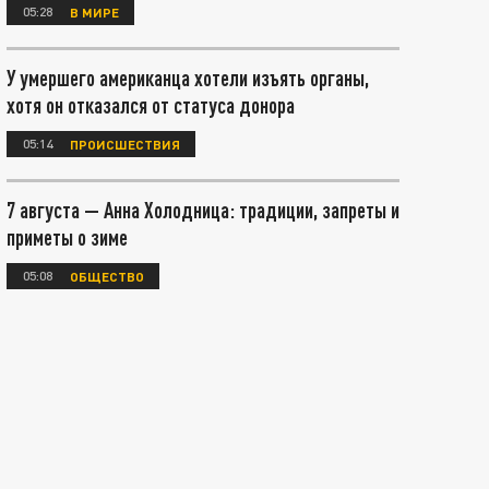
05:28
В МИРЕ
У умершего американца хотели изъять органы,
хотя он отказался от статуса донора
05:14
ПРОИСШЕСТВИЯ
7 августа — Анна Холодница: традиции, запреты и
приметы о зиме
05:08
ОБЩЕСТВО