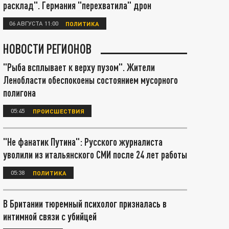
расклад". Германия "перехватила" дрон
06 АВГУСТА 11:00
ПОЛИТИКА
НОВОСТИ РЕГИОНОВ
"Рыба всплывает к верху пузом". Жители
Ленобласти обеспокоены состоянием мусорного
полигона
05:45
ПРОИСШЕСТВИЯ
"Не фанатик Путина": Русского журналиста
уволили из итальянского СМИ после 24 лет работы
05:38
ПОЛИТИКА
В Британии тюремный психолог призналась в
интимной связи с убийцей