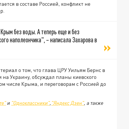
тается в составе Россией, конфликт не
р.
Крым без воды. А теперь еще и без
ого наполеончика", – написала Захарова в
териал о том, что глава ЦРУ Уильям Бернс в
и на Украину, обсуждал планы киевского
м числе Крыма, и переговорам с Россией до
те"
и
"Одноклассники"
,
"Яндекс Дзен"
, а также