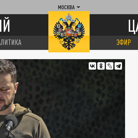
МОСКВА
ИЙ
Ц
АЛИТИКА
ЭФИР