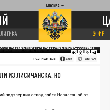
МОСКВА
ИЙ
Ц
АЛИТИКА
ЭФИР
KRAINE PRESIDENCY/KEYSTONE PRESS AGENCY/GLOBALLOOKPRESS
ПОДПИШИТЕСЬ:
ЛИ ИЗ ЛИСИЧАНСКА. НО
ий подтвердил отвод войск Незалежной от