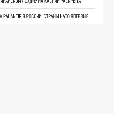
О ИРАНСКОМУ СУДНУ НА КАСПИИ РАСКРЫТА
"ОЧЕНЬ ПЛОХИЕ НОВОСТИ": БОЛЬШАЯ ОШИБКА PALANTIR В РОССИИ. СТРАНЫ НАТО ВПЕРВЫЕ ЗА СВО ОСТАНОВИЛИ ПОСТАВКИ ОРУЖИЯ. ВСУ ТЕРЯЮТ ПРИГРАНИЧЬЕ?