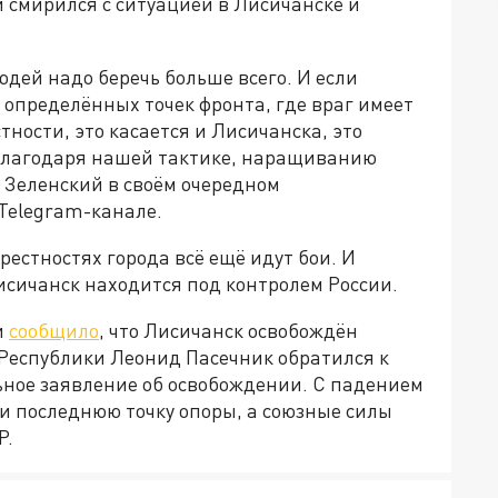
смирился с ситуацией в Лисичанске и
юдей надо беречь больше всего. И если
определённых точек фронта, где враг имеет
ности, это касается и Лисичанска, это
я благодаря нашей тактике, наращиванию
л Зеленский в своём очередном
Telegram-канале.
рестностях города всё ещё идут бои. И
Лисичанск находится под контролем России.
и
сообщило
, что Лисичанск освобождён
 Республики Леонид Пасечник обратился к
ное заявление об освобождении. С падением
и последнюю точку опоры, а союзные силы
Р.