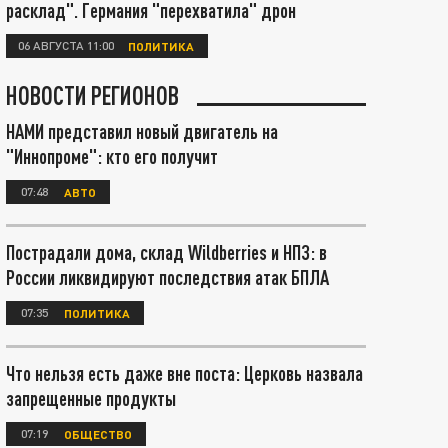
расклад". Германия "перехватила" дрон
06 АВГУСТА 11:00
ПОЛИТИКА
НОВОСТИ РЕГИОНОВ
НАМИ представил новый двигатель на
"Иннопроме": кто его получит
07:48
АВТО
Пострадали дома, склад Wildberries и НПЗ: в
России ликвидируют последствия атак БПЛА
07:35
ПОЛИТИКА
Что нельзя есть даже вне поста: Церковь назвала
запрещенные продукты
07:19
ОБЩЕСТВО