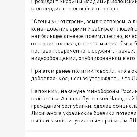
Президент Украины Владимир Зеленский 
подтвердил отвод войск от города.
"Стены мы отстроим, землю отвоюем, а л
командование армии и забирает людей с 
наибольшее огневое преимущество, в част
означает только одно - что мы вернёмс
поставок современного оружия", - заяви
видеообращении, опубликованном в его 
При этом ранее политик говорил, что в ок
добавлял: мол, нельзя утверждать, что 
Напомним, накануне Минобороны Росси
полностью. А глава Луганской Народной
гражданам республики, сделав официаль
Лисичанска украинские боевики потерял
вышли к конституционным границам ЛН