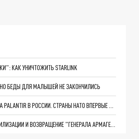
ТКИ": КАК УНИЧТОЖИТЬ STARLINK
. НО БЕДЫ ДЛЯ МАЛЫШЕЙ НЕ ЗАКОНЧИЛИСЬ
"ОЧЕНЬ ПЛОХИЕ НОВОСТИ": БОЛЬШАЯ ОШИБКА PALANTIR В РОССИИ. СТРАНЫ НАТО ВПЕРВЫЕ ЗА СВО ОСТАНОВИЛИ ПОСТАВКИ ОРУЖИЯ. ВСУ ТЕРЯЮТ ПРИГРАНИЧЬЕ?
ТРИ ГЛАВНЫХ ИНСАЙДА ОБ СВО. ОТМЕНА МОБИЛИЗАЦИИ И ВОЗВРАЩЕНИЕ "ГЕНЕРАЛА АРМАГЕДДОНА"? ОТЛИЧНЫЕ НОВОСТИ, КОТОРЫЕ ЖДАЛИ ВСЕ