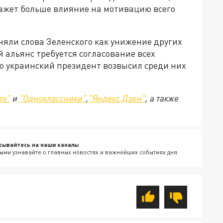
ажет больше влияние на мотивацию всего
няли слова Зеленского как унижение других
 альянс требуется согласование всех
ако украинский президент возвысил среди них
те"
и
"Одноклассники"
,
"Яндекс Дзен"
, а также
сывайтесь на наши каналы
ыми узнавайте о главных новостях и важнейших событиях дня.