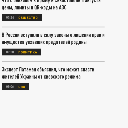
Что с бензином в Крыму и Севастополе 8 августа:
цены, лимиты и QR-коды на АЗС
09:24
ОБЩЕСТВО
В России вступили в силу законы о лишении прав и
имущества уехавших предателей родины
09:20
ПОЛИТИКА
Эксперт Патаман объяснил, что может спасти
жителей Украины от киевского режима
09:06
СВО