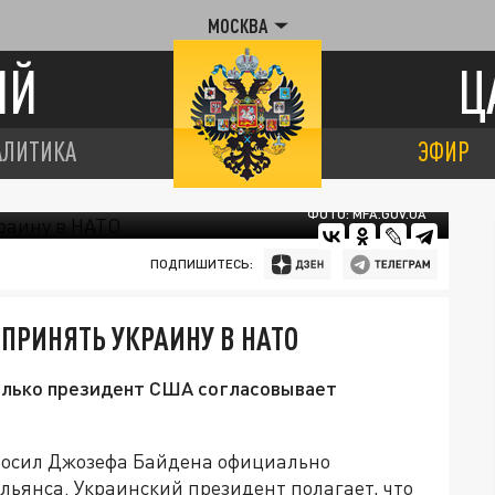
МОСКВА
ИЙ
Ц
АЛИТИКА
ЭФИР
ФОТО: MFA.GOV.UA
ПОДПИШИТЕСЬ:
ПРИНЯТЬ УКРАИНУ В НАТО
только президент США согласовывает
росил Джозефа Байдена официально
альянса. Украинский президент полагает, что