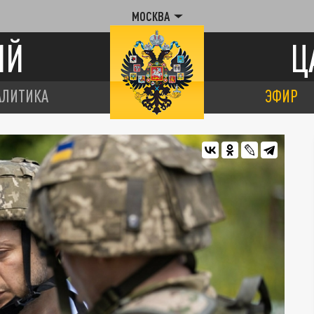
МОСКВА
ИЙ
Ц
АЛИТИКА
ЭФИР