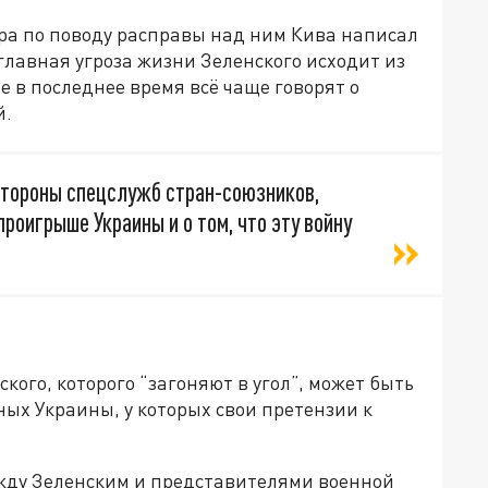
ра по поводу расправы над ним Кива написал
 главная угроза жизни Зеленского исходит из
е в последнее время всё чаще говорят о
й.
стороны спецслужб стран-союзников,
проигрыше Украины и о том, что эту войну
ого, которого “загоняют в угол”, может быть
ых Украины, у которых свои претензии к
жду Зеленским и представителями военной