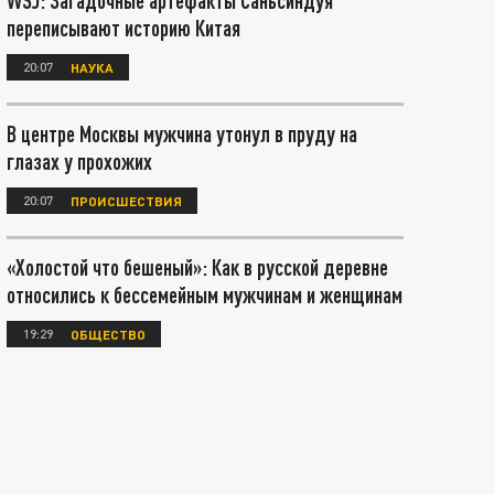
WSJ: Загадочные артефакты Саньсиндуя
переписывают историю Китая
20:07
НАУКА
В центре Москвы мужчина утонул в пруду на
глазах у прохожих
20:07
ПРОИСШЕСТВИЯ
«Холостой что бешеный»: Как в русской деревне
относились к бессемейным мужчинам и женщинам
19:29
ОБЩЕСТВО