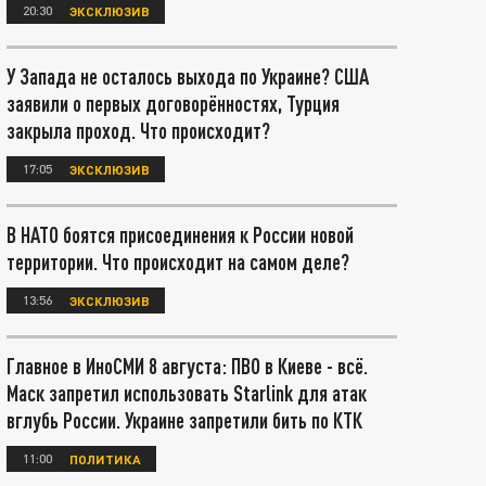
20:30
ЭКСКЛЮЗИВ
У Запада не осталось выхода по Украине? США
заявили о первых договорённостях, Турция
закрыла проход. Что происходит?
17:05
ЭКСКЛЮЗИВ
В НАТО боятся присоединения к России новой
территории. Что происходит на самом деле?
13:56
ЭКСКЛЮЗИВ
Главное в ИноСМИ 8 августа: ПВО в Киеве - всё.
Маск запретил использовать Starlink для атак
вглубь России. Украине запретили бить по КТК
11:00
ПОЛИТИКА