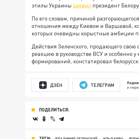
этилы Украины
заявил
президент Белору
По его словам, причиной разгорающегос
отношения между Киевом и Варшавой, ко
которых очевидны корыстные амбиции п
Действия Зеленского, продающего свою 
реакцию в руководстве ВСУ и особенно 
формирований, констатировал белорусск
Подпи
ДЗЕН
ТЕЛЕГРАМ
и перв
ПОДЕЛИТЬСЯ:
ТЕГИ:
ВЛАДИМИР ЗЕЛЕНСКИЙ
ИЛЬЯ КИВА
ВОЕН