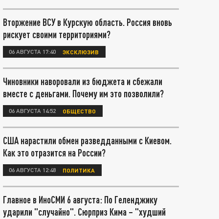
Вторжение ВСУ в Курскую область. Россия вновь
рискует своими территориями?
06 АВГУСТА 17:40
ЭКСКЛЮЗИВ
Чиновники наворовали из бюджета и сбежали
вместе с деньгами. Почему им это позволили?
06 АВГУСТА 14:52
ОБЩЕСТВО
США нарастили обмен разведданными с Киевом.
Как это отразится на России?
06 АВГУСТА 12:48
ПОЛИТИКА
Главное в ИноСМИ 6 августа: По Геленджику
ударили "случайно". Сюрприз Кима – "худший