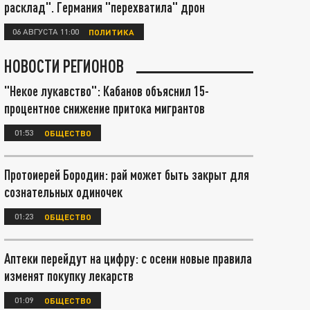
расклад". Германия "перехватила" дрон
06 АВГУСТА 11:00
ПОЛИТИКА
НОВОСТИ РЕГИОНОВ
"Некое лукавство": Кабанов объяснил 15-
процентное снижение притока мигрантов
01:53
ОБЩЕСТВО
Протоиерей Бородин: рай может быть закрыт для
сознательных одиночек
01:23
ОБЩЕСТВО
Аптеки перейдут на цифру: с осени новые правила
изменят покупку лекарств
01:09
ОБЩЕСТВО