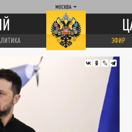
МОСКВА
ИЙ
Ц
АЛИТИКА
ЭФИР