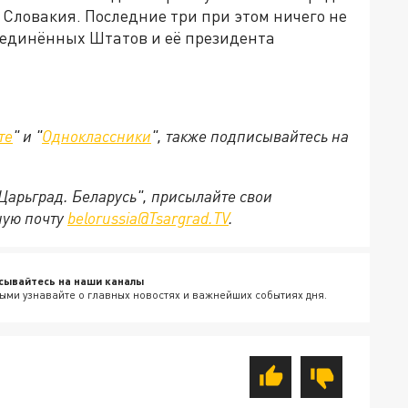
Словакия. Последние три при этом ничего не
Соединённых Штатов и её президента
те
" и "
Одноклассники
", также подписывайтесь на
"Царьград. Беларусь", присылайте свои
ную почту
belorussia@Tsargrad.TV
.
сывайтесь на наши каналы
ыми узнавайте о главных новостях и важнейших событиях дня.