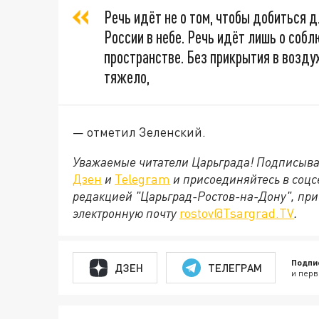
Речь идёт не о том, чтобы добиться 
России в небе. Речь идёт лишь о соб
пространстве. Без прикрытия в возду
тяжело,
— отметил Зеленский.
Уважаемые читатели Царьграда! Подписыва
Дзен
и
Telegram
и присоединяйтесь в соц
редакцией "Царьград-Ростов-на-Дону", при
электронную почту
rostov@Tsargrad.ТV
.
Подпи
ДЗЕН
ТЕЛЕГРАМ
и перв