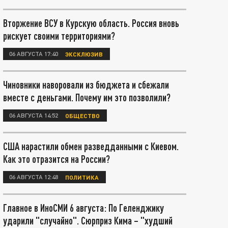
Вторжение ВСУ в Курскую область. Россия вновь
рискует своими территориями?
06 АВГУСТА 17:40
ЭКСКЛЮЗИВ
Чиновники наворовали из бюджета и сбежали
вместе с деньгами. Почему им это позволили?
06 АВГУСТА 14:52
ОБЩЕСТВО
США нарастили обмен разведданными с Киевом.
Как это отразится на России?
06 АВГУСТА 12:48
ПОЛИТИКА
Главное в ИноСМИ 6 августа: По Геленджику
ударили "случайно". Сюрприз Кима – "худший