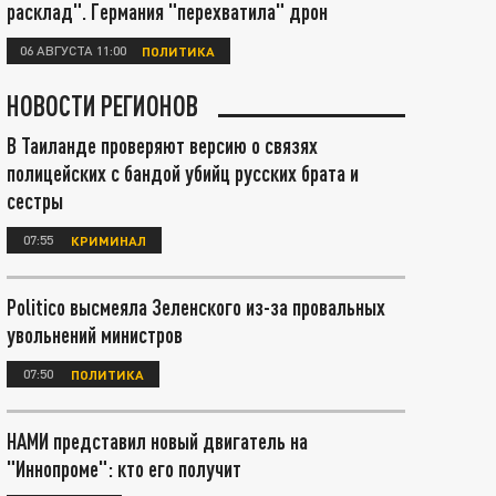
расклад". Германия "перехватила" дрон
06 АВГУСТА 11:00
ПОЛИТИКА
НОВОСТИ РЕГИОНОВ
В Таиланде проверяют версию о связях
полицейских с бандой убийц русских брата и
сестры
07:55
КРИМИНАЛ
Politico высмеяла Зеленского из-за провальных
увольнений министров
07:50
ПОЛИТИКА
НАМИ представил новый двигатель на
"Иннопроме": кто его получит