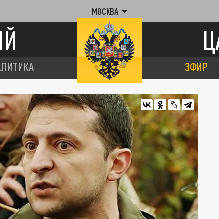
МОСКВА
ИЙ
Ц
АЛИТИКА
ЭФИР