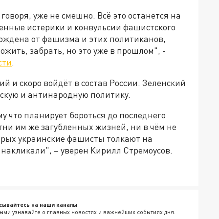
 говоря, уже не смешно. Всё это останется на
ленные истерики и конвульсии фашистского
ождена от фашизма и этих политиканов,
ожить, забрать, но это уже в прошлом", -
сти
.
кий и скоро войдёт в состав России. Зеленский
инскую и антинародную политику.
у что планирует бороться до последнего
тни им же загубленных жизней, ни в чём не
орых украинские фашисты толкают на
 накликали", – уверен Кирилл Стремоусов.
сывайтесь на наши каналы
ыми узнавайте о главных новостях и важнейших событиях дня.