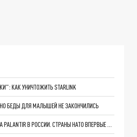
ТКИ": КАК УНИЧТОЖИТЬ STARLINK
. НО БЕДЫ ДЛЯ МАЛЫШЕЙ НЕ ЗАКОНЧИЛИСЬ
"ОЧЕНЬ ПЛОХИЕ НОВОСТИ": БОЛЬШАЯ ОШИБКА PALANTIR В РОССИИ. СТРАНЫ НАТО ВПЕРВЫЕ ЗА СВО ОСТАНОВИЛИ ПОСТАВКИ ОРУЖИЯ. ВСУ ТЕРЯЮТ ПРИГРАНИЧЬЕ?