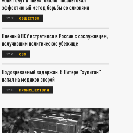
«Они тонут в пиве»: биолог посоветовал
эффективный метод борьбы со слизнями
17:30
ОБЩЕСТВО
Пленный ВСУ встретился в России с сослуживцем,
получившим политическое убежище
17:20
СВО
Подозреваемый задержан. В Питере "хулиган"
напал на медиков скорой
17:18
ПРОИСШЕСТВИЯ