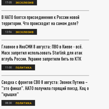
17:05
ЭКСКЛЮЗИВ
В НАТО боятся присоединения к России новой
территории. Что происходит на самом деле?
13:56
ЭКСКЛЮЗИВ
Главное в ИноСМИ 8 августа: ПВО в Киеве - всё.
Маск запретил использовать Starlink для атак
вглубь России. Украине запретили бить по КТК
11:00
ПОЛИТИКА
Сводка с фронтов СВО 8 августа: Звонок Путина –
"это финал". НАТО получила горящий поезд. Коц о
"крышке"
08:30
ПОЛИТИКА