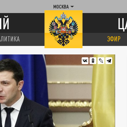
МОСКВА
ИЙ
Ц
АЛИТИКА
ЭФИР