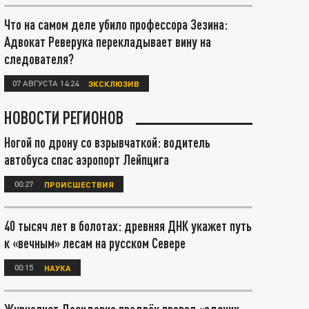
Что на самом деле убило профессора Зезина:
Адвокат Реверука перекладывает вину на
следователя?
07 АВГУСТА 14:24
ЭКСКЛЮЗИВ
НОВОСТИ РЕГИОНОВ
Ногой по дрону со взрывчаткой: водитель
автобуса спас аэропорт Лейпцига
00:27
ПРОИСШЕСТВИЯ
40 тысяч лет в болотах: древняя ДНК укажет путь
к «вечным» лесам на русском Севере
00:15
НАУКА