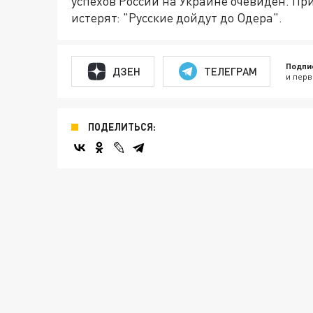
успехов России на Украине очевиден. Пр
истерят: "Русские дойдут до Одера".
Подпи
ДЗЕН
ТЕЛЕГРАМ
и перв
ПОДЕЛИТЬСЯ: