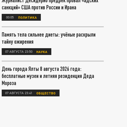
Журналист Десидерио предрёк провал «адских
санкций» США против России и Ирана
00:05
ПОЛИТИКА
Память тела сильнее диеты: учёные раскрыли
тайну ожирения
07 АВГУСТА 23:50
НАУКА
День города Ялты 8 августа 2026 года:
бесплатные музеи и летняя резиденция Деда
Мороза
07 АВГУСТА 23:41
ОБЩЕСТВО