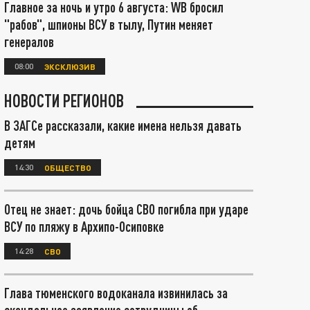
Главное за ночь и утро 6 августа: WB бросил
"рабов", шпионы ВСУ в тылу, Путин меняет
генералов
08:00
ЭКСКЛЮЗИВ
НОВОСТИ РЕГИОНОВ
В ЗАГСе рассказали, какие имена нельзя давать
детям
14:30
ОБЩЕСТВО
Отец не знает: дочь бойца СВО погибла при ударе
ВСУ по пляжу в Архипо-Осиповке
14:28
СВО
Глава тюменского водоканала извинилась за