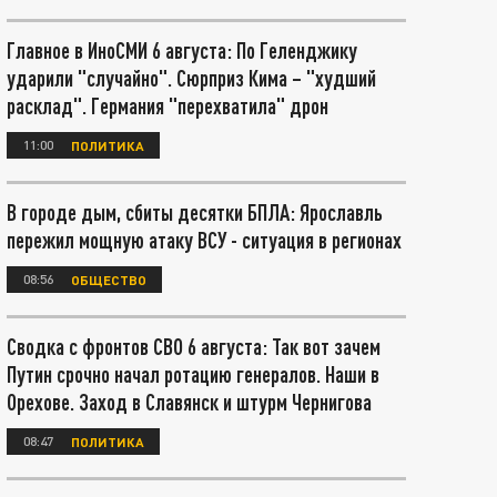
Главное в ИноСМИ 6 августа: По Геленджику
ударили "случайно". Сюрприз Кима – "худший
расклад". Германия "перехватила" дрон
11:00
ПОЛИТИКА
В городе дым, сбиты десятки БПЛА: Ярославль
пережил мощную атаку ВСУ - ситуация в регионах
08:56
ОБЩЕСТВО
Сводка с фронтов СВО 6 августа: Так вот зачем
Путин срочно начал ротацию генералов. Наши в
Орехове. Заход в Славянск и штурм Чернигова
08:47
ПОЛИТИКА