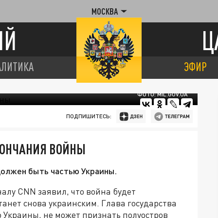
МОСКВА
ИЙ
Ц
АЛИТИКА
ЭФИР
ФОТО: MIL.GOV.UA
ПОДПИШИТЕСЬ:
КОНЧАНИЯ ВОЙНЫ
должен быть частью Украины.
алу CNN заявил, что война будет
танет снова украинским. Глава государства
во Украины, не может признать полуостров