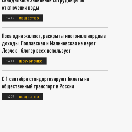
скандальное заявление сотрудницы об
отключении воды
14:12
ОБЩЕСТВО
Пока одни жалеют, раскрыты многомиллиардные
доходы. Поплавская и Малиновская не верят
Лерчек - блогер всех использует
14:11
ШОУ-БИЗНЕС
С 1 сентября стандартизируют билеты на
общественный транспорт в России
14:07
ОБЩЕСТВО