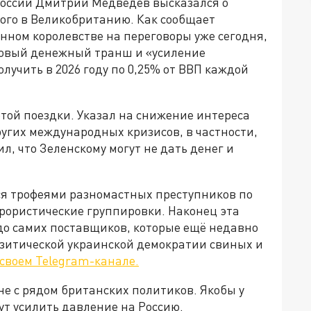
России Дмитрий Медведев высказался о
ого в Великобританию. Как сообщает
нном королевстве на переговоры уже сегодня,
новый денежный транш и «усиление
лучить в 2026 году по 0,25% от ВВП каждой
той поездки. Указал на снижение интереса
ругих международных кризисов, в частности,
, что Зеленскому могут не дать денег и
я трофеями разномастных преступников по
рористические группировки. Наконец эта
до самих поставщиков, которые ещё недавно
итической украинской демократии свиных и
своем Telegram-канале.
е с рядом британских политиков. Якобы у
ут усилить давление на Россию.