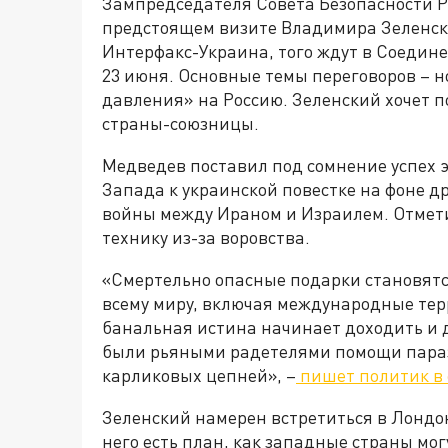
Зампредседателя Совета Безопасности 
предстоящем визите Владимира Зеленск
Интерфакс-Украина, того ждут в Соедине
23 июня. Основные темы переговоров – 
давления» на Россию. Зеленский хочет по
страны-союзницы.
Медведев поставил под сомнение успех э
Запада к украинской повестке на фоне д
войны между Ираном и Израилем. Отметил
технику из-за воровства.
«Смертельно опасные подарки становятс
всему миру, включая международные тер
банальная истина начинает доходить и 
были рьяными радетелями помощи параз
карликовых цепней», –
пишет политик в 
Зеленский намерен встретиться в Лондон
него есть план, как западные страны мог