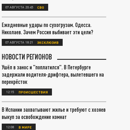
07 АВГУСТА 20:45
СВО
Ежедневные удары по сухогрузам. Одесса.
Николаев. Зачем Россия выбивает эти цели?
07 АВГУСТА 18:21
ЭКСКЛЮЗИВ
НОВОСТИ РЕГИОНОВ
Ушёл в занос и "поплатился". В Петербурге
задержали водителя-дрифтера, вылетевшего на
перекрёсток
12:15
ПРОИСШЕСТВИЯ
В Испании захватывают жилье и требуют с хозяев
выкуп за освобождение комнат
12:08
В МИРЕ