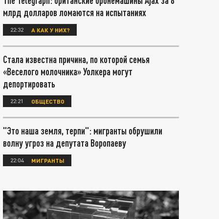
The Telegraph: британские бронемашины Ajax за 8
млрд долларов ломаются на испытаниях
22:32
А КАК У НИХ?
Стала известна причина, по которой семья
«Веселого молочника» Уолкера могут
депортировать
22:21
ОБЩЕСТВО
"Это наша земля, терпи": мигранты обрушили
волну угроз на депутата Воропаеву
22:04
МИГРАНТЫ