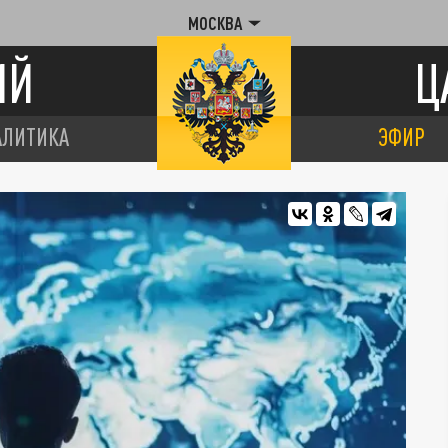
МОСКВА
ИЙ
Ц
АЛИТИКА
ЭФИР