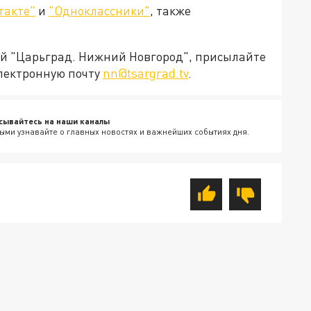
такте"
и
"Одноклассники"
, также
.
ией "Царьград. Нижний Новгород", присылайте
электронную почту
nn@tsargrad.tv
.
сывайтесь на наши каналы
ыми узнавайте о главных новостях и важнейших событиях дня.