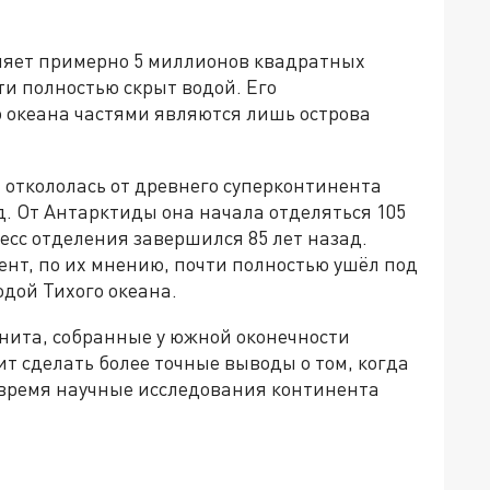
ляет примерно 5 миллионов квадратных
ти полностью скрыт водой. Его
 океана частями являются лишь острова
 откололась от древнего суперконтинента
. От Антарктиды она начала отделяться 105
есс отделения завершился 85 лет назад.
нт, по их мнению, почти полностью ушёл под
одой Тихого океана.
нита, собранные у южной оконечности
т сделать более точные выводы о том, когда
 время научные исследования континента