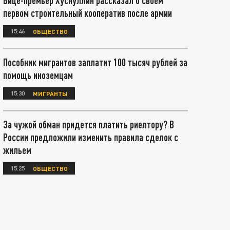
Вице-премьер Хуснуллин рассказал о своём
первом строительный кооператив после армии
15:46
ОБЩЕСТВО
Пособник мигрантов заплатит 100 тысяч рублей за
помощь иноземцам
15:30
МИГРАНТЫ
За чужой обман придется платить риелтору? В
России предложили изменить правила сделок с
жильем
15:25
ОБЩЕСТВО