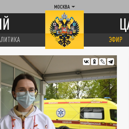
МОСКВА
ИЙ
Ц
АЛИТИКА
ЭФИР