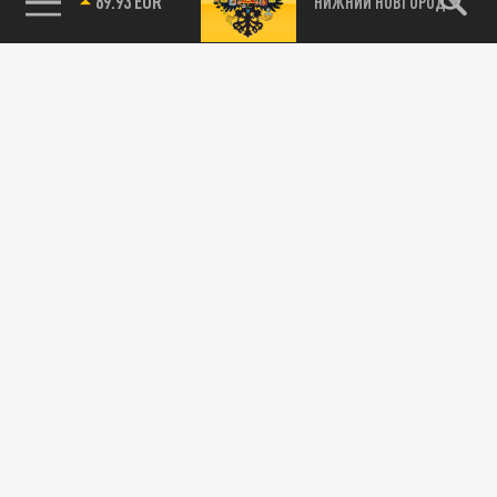
89.93 EUR
НИЖНИЙ НОВГОРОД
115093, г. Москва, переулок Партийный,
д.1, к.57, стр.3, эт.1, пом.I, ком.45
Тел.:
+7 (495) 374-77-73
info@tsargrad.tv
Адрес для пресс-релизов
press@tsargrad.tv
Средство массовой информации сетевое издание